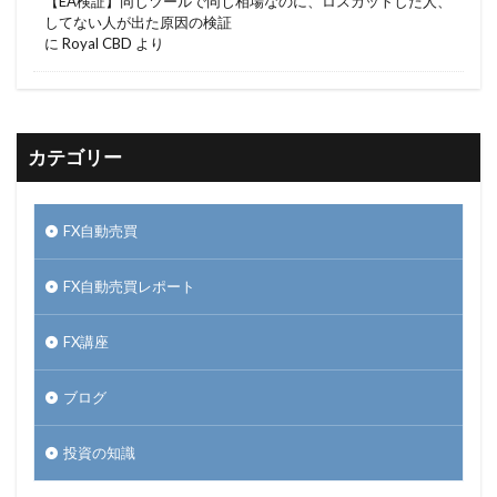
【EA検証】同じツールで同じ相場なのに、ロスカットした人、
してない人が出た原因の検証
に
Royal CBD
より
カテゴリー
FX自動売買
FX自動売買レポート
FX講座
ブログ
投資の知識