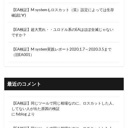
【EA検証】M systemもロスカット（笑）設定によっては生存
確認(;’∀’)
【EA検証】超大荒れ・・ユロドル系のEAはほぼ全滅じゃない
ですか？
【EA検証】M system実践レポート2020.1.7～2020.3.5まで
（旧EA001）
最近のコメント
【EA検証】同じツールで同じ相場なのに、ロスカットした人、
してない人が出た原因の検証
に
fxblog
より